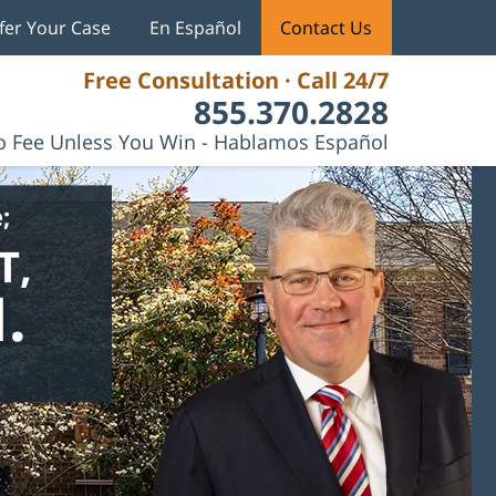
fer Your Case
En Español
Contact Us
Free Consultation · Call 24/7
855.370.2828
 Fee Unless You Win - Hablamos Español
;
T,
.