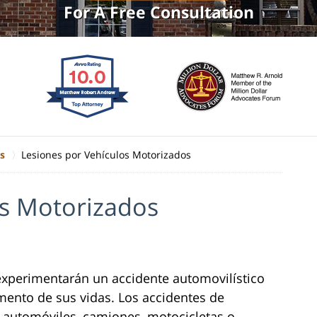
For A Free Consultation
s
Lesiones por Vehículos Motorizados
os Motorizados
perimentarán un accidente automovilístico
ento de sus vidas. Los accidentes de
 automóviles, camiones, motocicletas o