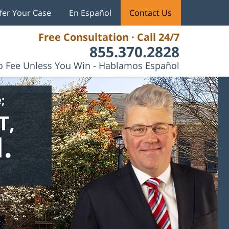
fer Your Case
En Español
Contact Us
Free Consultation · Call 24/7
855.370.2828
 Fee Unless You Win - Hablamos Español
;
T,
.