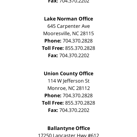
Fax:
704.370.2202
Lake Norman Office
645 Carpenter Ave
Mooresville
,
NC
28115
Phone:
704.370.2828
Toll Free:
855.370.2828
Fax:
704.370.2202
Union County Office
114 W Jefferson St
Monroe
,
NC
28112
Phone:
704.370.2828
Toll Free:
855.370.2828
Fax:
704.370.2202
Ballantyne Office
17250 Lancaster Hwy #612