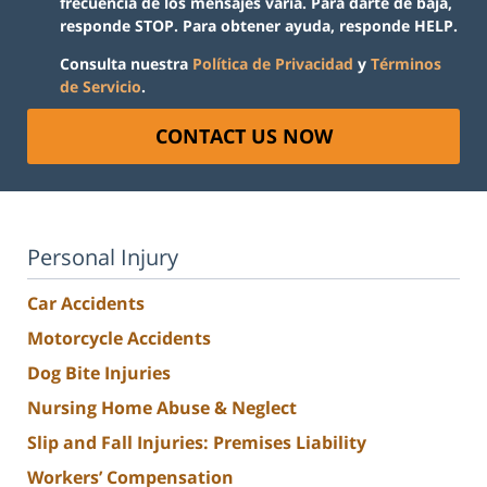
frecuencia de los mensajes varía. Para darte de baja,
responde STOP. Para obtener ayuda, responde HELP.
Consulta nuestra
Política de Privacidad
y
Términos
de Servicio
.
CONTACT US NOW
Personal Injury
Car Accidents
Motorcycle Accidents
Dog Bite Injuries
Nursing Home Abuse & Neglect
Slip and Fall Injuries: Premises Liability
Workers’ Compensation